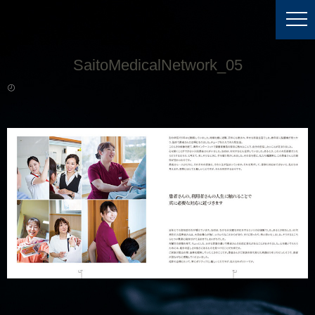
SaitoMedicalNetwork_05