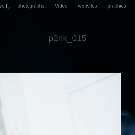
o ]
photographs
Video
websites
graphics
p2nk_015