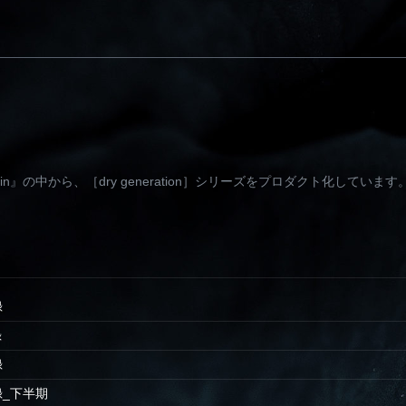
e brain』の中から、［dry generation］シリーズをプロダクト化しています
録
録
録
忘録_下半期