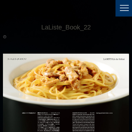
LaListe_Book_22