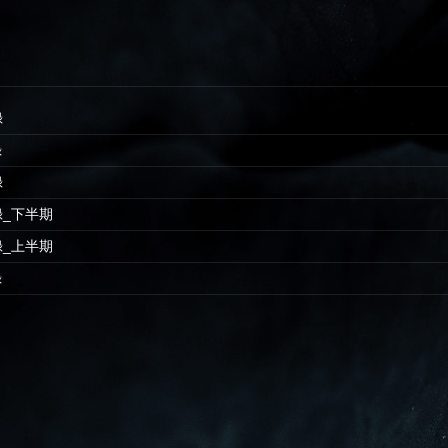
録
録
録
忘録_下半期
忘録_上半期
録