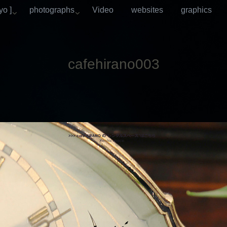
o ]
photographs
Video
websites
graphics
cafehirano003