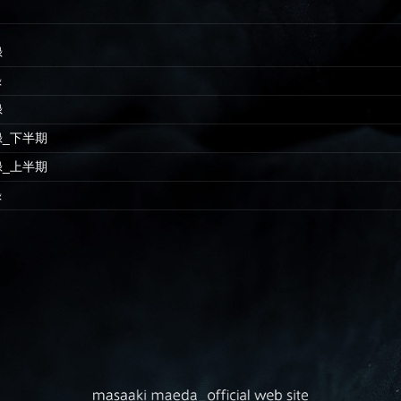
録
録
録
忘録_下半期
忘録_上半期
録