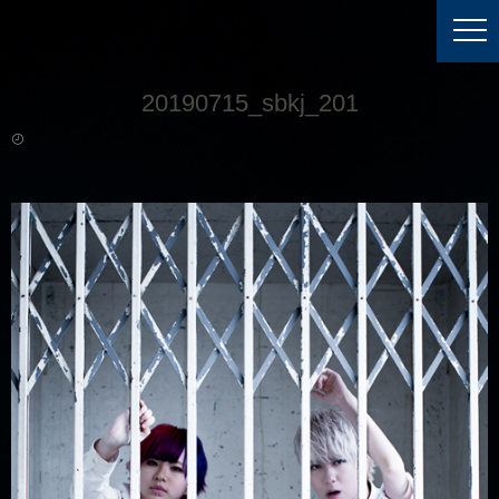
20190715_sbkj_201