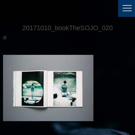
20171010_bookTheSOJO_020