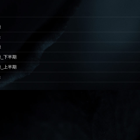
録
録
録
忘録_下半期
忘録_上半期
録