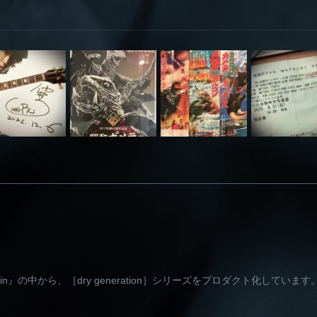
e brain』の中から、［dry generation］シリーズをプロダクト化しています