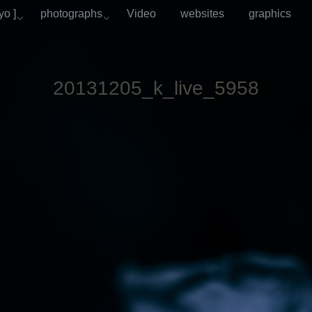
o ]
photographs
Video
websites
graphics
20131205_k_live_5958