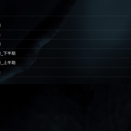
録
録
録
忘録_下半期
忘録_上半期
録