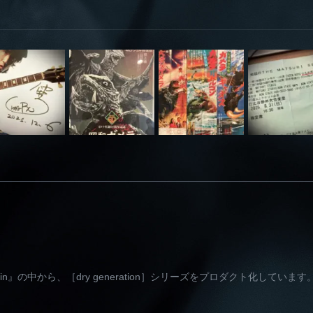
e brain』の中から、［dry generation］シリーズをプロダクト化しています